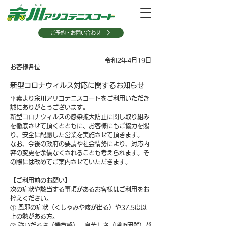
ご予約・お問い合わせ
令和2年4月19日
お客様各位
新型コロナウィルス対応に関するお知らせ
平素より余川アリコテニスコートをご利用いただき
誠にありがとうございます。
新型コロナウィルスの感染拡大防止に関し取り組み
を徹底させて頂くとともに、お客様にもご協力を賜
り、安全に配慮した営業を実施させて頂きます。
なお、今後の政府の要請や社会情勢により、対応内
容の変更を余儀なくされることも考えられます。そ
の際には改めてご案内させていただきます。
【ご利用前のお願い】
次の症状や該当する事項があるお客様はご利用をお
控えください。
① 風邪の症状（くしゃみや咳が出る）や37.5度以
上の熱がある方。
② 強いだるさ（倦怠感）、息苦しさ（呼吸困難）が