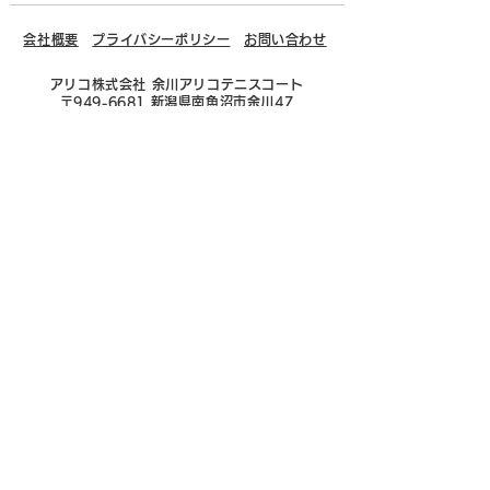
会社概要
プライバシーポリシー
お問い合わせ
アリコ株式会社 余川アリコテニスコート
〒949-6681 新潟県南魚沼市余川47
FAX：025-773-3341
Copyright © Yokawa-Ariko Tennis court
All Rights Reserved.
ご予約・お問い合わせ
025-772-7791