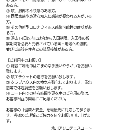
ある方。
③ 咳、胸部の不快感のある方。
④ 同居家族や身近な知人に感染が疑われる方がいる
方。
⑤ その他新型コロナウィルス感染可能性の症状があ
る方。
⑥ 過去14日以内に政府から入国制限、入国後の観
察期間を必要と発表されている国・地域への渡航、
並びに当該在住者との濃厚接触がある方。
【ご利用中のお願い】
① 施設ご利用中はこまめな手洗いやうがいをお願い
致します。
② 咳エチケットの遂行をお願い致します。
③ クラブハウス内の換気を強化しております。重ね
着等で体温調整をお願い致します。
④ コート内での待ち時間や更衣室のご利用の際は、
お客様相互の間隔にご配慮ください。
お客様の「健康と安全」を最優先に対応して参りま
す。皆様のご理解とご協力を何卒お願い申し上げま
す。
余川アリコテニスコート